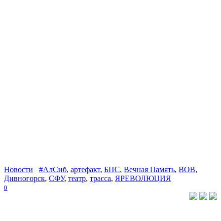
Новости
#АлСиб
,
артефакт
,
БПС
,
Вечная Память
,
ВОВ
,
Дивногорск
,
СФУ
,
театр
,
трасса
,
ЯРЕВОЛЮЦИЯ
0
Сибирский следопыт
Создание сайта —
«Web Wolf»